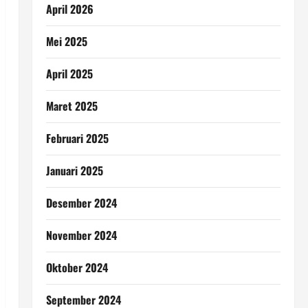
April 2026
Mei 2025
April 2025
Maret 2025
Februari 2025
Januari 2025
Desember 2024
November 2024
Oktober 2024
September 2024