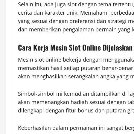
Selain itu, ada juga slot dengan tema terten
cerita dan karakter unik. Memahami perbed
yang sesuai dengan preferensi dan strategi
dan memberikan pengalaman bermain yang l
Cara Kerja Mesin Slot Online Dijelaskan
Mesin slot online bekerja dengan mengguna
memastikan hasil setiap putaran benar-benar
akan menghasilkan serangkaian angka yang m
Simbol-simbol ini kemudian ditampilkan di la
akan memenangkan hadiah sesuai dengan tabel
dilengkapi dengan fitur bonus dan putaran g
Keberhasilan dalam permainan ini sangat be