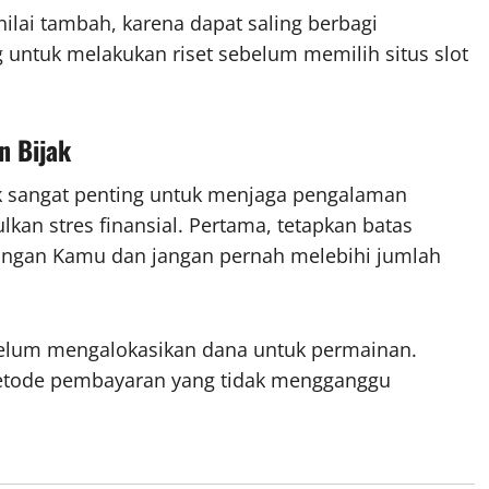
lai tambah, karena dapat saling berbagi
g untuk melakukan riset sebelum memilih situs slot
n Bijak
k sangat penting untuk menjaga pengalaman
n stres finansial. Pertama, tetapkan batas
angan Kamu dan jangan pernah melebihi jumlah
ebelum mengalokasikan dana untuk permainan.
metode pembayaran yang tidak mengganggu