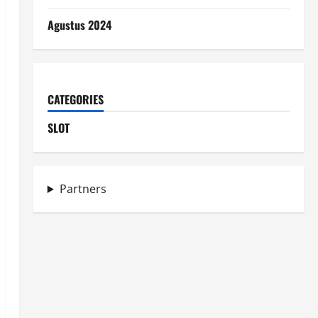
Agustus 2024
CATEGORIES
SLOT
Partners