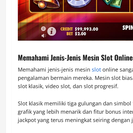
Memahami Jenis-Jenis Mesin Slot Online
Memahami jenis-jenis mesin
slot
online sang
pengalaman bermain mereka. Mesin slot biasa
slot klasik, video slot, dan slot progresif.
Slot klasik memiliki tiga gulungan dan simbo
grafik yang lebih menarik dan fitur bonus inter
jackpot yang terus meningkat seiring dengan