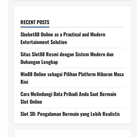
RECENT POSTS
Sbobet88 Online as a Practical and Modern
Entertainment Solution
Situs Slot88 Resmi dengan Sistem Modern dan
Dukungan Lengkap
Win88 Online sebagai Pilihan Platform Hiburan Masa
Kini
Cara Melindungi Data Pribadi Anda Saat Bermain
Slot Online
Slot 3D: Pengalaman Bermain yang Lebih Realistis