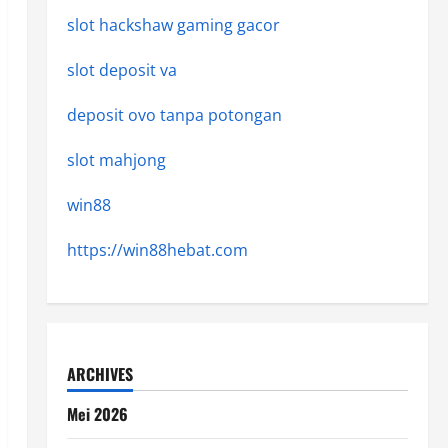
slot hackshaw gaming gacor
slot deposit va
deposit ovo tanpa potongan
slot mahjong
win88
https://win88hebat.com
ARCHIVES
Mei 2026