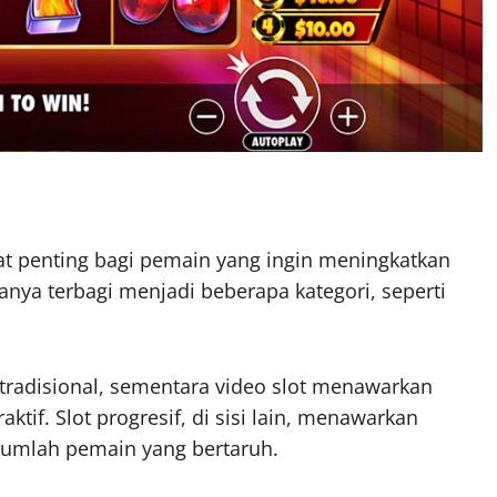
at penting bagi pemain yang ingin meningkatkan
nya terbagi menjadi beberapa kategori, seperti
l tradisional, sementara video slot menawarkan
aktif. Slot progresif, di sisi lain, menawarkan
 jumlah pemain yang bertaruh.