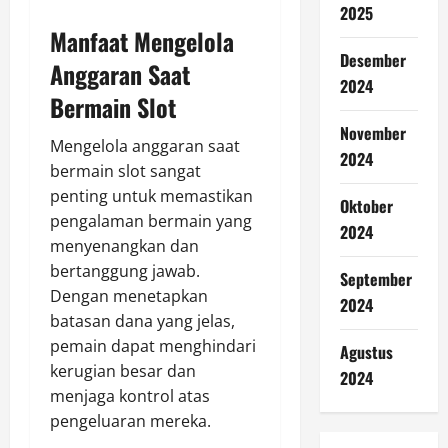
2025
Manfaat Mengelola
Desember
Anggaran Saat
2024
Bermain Slot
November
Mengelola anggaran saat
2024
bermain slot sangat
penting untuk memastikan
Oktober
pengalaman bermain yang
2024
menyenangkan dan
bertanggung jawab.
September
Dengan menetapkan
2024
batasan dana yang jelas,
pemain dapat menghindari
Agustus
kerugian besar dan
2024
menjaga kontrol atas
pengeluaran mereka.