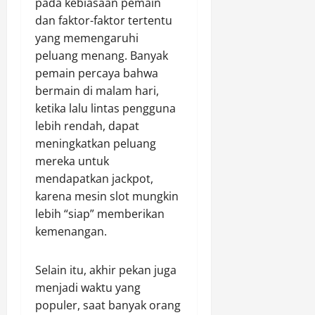
pada kebiasaan pemain
dan faktor-faktor tertentu
yang memengaruhi
peluang menang. Banyak
pemain percaya bahwa
bermain di malam hari,
ketika lalu lintas pengguna
lebih rendah, dapat
meningkatkan peluang
mereka untuk
mendapatkan jackpot,
karena mesin slot mungkin
lebih “siap” memberikan
kemenangan.
Selain itu, akhir pekan juga
menjadi waktu yang
populer, saat banyak orang