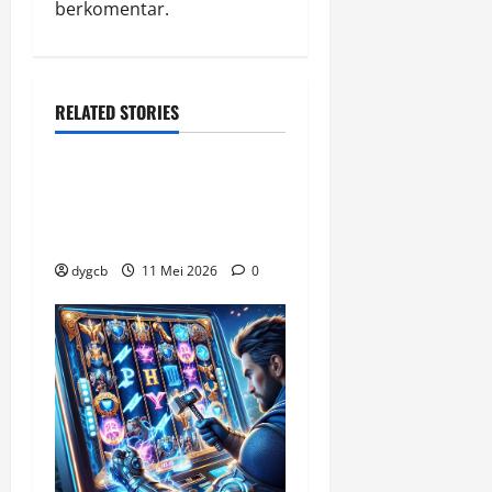
berkomentar.
i
g
a
RELATED STORIES
SLOT
t
Sbobet88 Online as a
i
Practical and Modern
Entertainment Solution
o
dygcb
11 Mei 2026
0
n