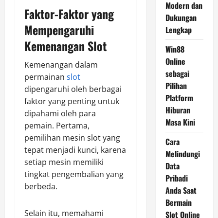
Modern dan
Faktor-Faktor yang
Dukungan
Mempengaruhi
Lengkap
Kemenangan Slot
Win88
Online
Kemenangan dalam
sebagai
permainan
slot
Pilihan
dipengaruhi oleh berbagai
Platform
faktor yang penting untuk
Hiburan
dipahami oleh para
Masa Kini
pemain. Pertama,
pemilihan mesin slot yang
Cara
tepat menjadi kunci, karena
Melindungi
setiap mesin memiliki
Data
tingkat pengembalian yang
Pribadi
berbeda.
Anda Saat
Bermain
Selain itu, memahami
Slot Online