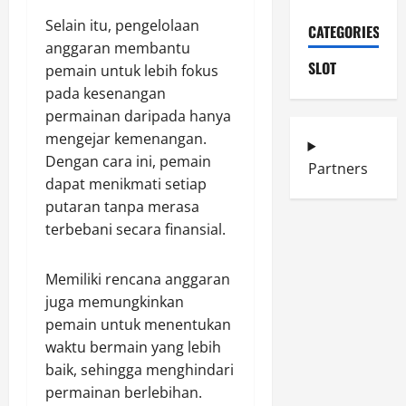
Selain itu, pengelolaan
CATEGORIES
anggaran membantu
SLOT
pemain untuk lebih fokus
pada kesenangan
permainan daripada hanya
mengejar kemenangan.
Dengan cara ini, pemain
Partners
dapat menikmati setiap
putaran tanpa merasa
terbebani secara finansial.
Memiliki rencana anggaran
juga memungkinkan
pemain untuk menentukan
waktu bermain yang lebih
baik, sehingga menghindari
permainan berlebihan.