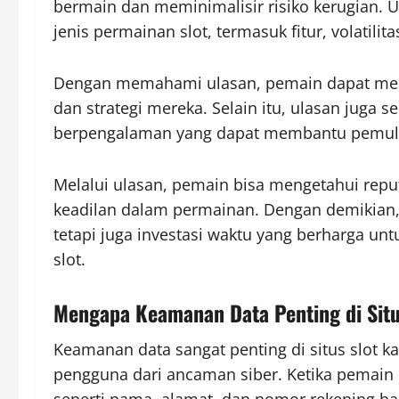
bermain dan meminimalisir risiko kerugian. 
jenis permainan slot, termasuk fitur, volatilita
Dengan memahami ulasan, pemain dapat memi
dan strategi mereka. Selain itu, ulasan juga s
berpengalaman yang dapat membantu pemul
Melalui ulasan, pemain bisa mengetahui repu
keadilan dalam permainan. Dengan demikian,
tetapi juga investasi waktu yang berharga u
slot.
Mengapa Keamanan Data Penting di Situ
Keamanan data sangat penting di situs slot ka
pengguna dari ancaman siber. Ketika pemain 
seperti nama, alamat, dan nomor rekening ba