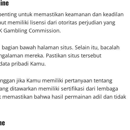
line
at penting untuk memastikan keamanan dan keadilan
ut memiliki lisensi dari otoritas perjudian yang
 UK Gambling Commission.
 bagian bawah halaman situs. Selain itu, bacalah
ngalaman mereka. Pastikan situs tersebut
data pribadi Kamu.
nggan jika Kamu memiliki pertanyaan tentang
ang ditawarkan memiliki sertifikasi dari lembaga
k memastikan bahwa hasil permainan adil dan tidak
ne