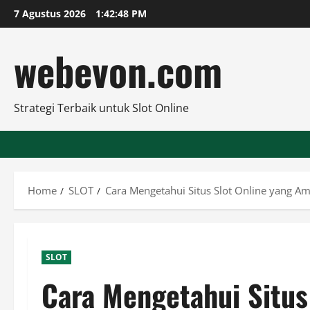
Skip
7 Agustus 2026
1:42:49 PM
to
content
webevon.com
Strategi Terbaik untuk Slot Online
Home
SLOT
Cara Mengetahui Situs Slot Online yang A
SLOT
Cara Mengetahui Situs