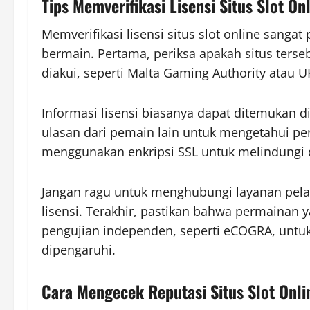
Tips Memverifikasi Lisensi Situs Slot On
Memverifikasi lisensi situs slot online sang
bermain. Pertama, periksa apakah situs terseb
diakui, seperti Malta Gaming Authority atau
Informasi lisensi biasanya dapat ditemukan di
ulasan dari pemain lain untuk mengetahui pe
menggunakan enkripsi SSL untuk melindungi 
Jangan ragu untuk menghubungi layanan pela
lisensi. Terakhir, pastikan bahwa permainan y
pengujian independen, seperti eCOGRA, untu
dipengaruhi.
Cara Mengecek Reputasi Situs Slot Onli