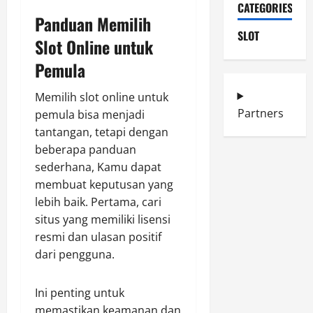
CATEGORIES
Panduan Memilih
SLOT
Slot Online untuk
Pemula
Memilih slot online untuk
Partners
pemula bisa menjadi
tantangan, tetapi dengan
beberapa panduan
sederhana, Kamu dapat
membuat keputusan yang
lebih baik. Pertama, cari
situs yang memiliki lisensi
resmi dan ulasan positif
dari pengguna.
Ini penting untuk
memastikan keamanan dan