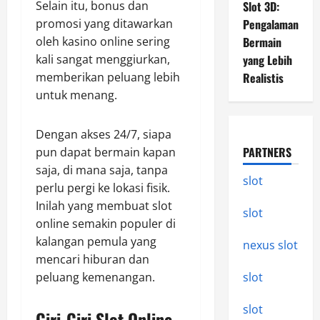
Selain itu, bonus dan
Slot 3D:
promosi yang ditawarkan
Pengalaman
oleh kasino online sering
Bermain
kali sangat menggiurkan,
yang Lebih
memberikan peluang lebih
Realistis
untuk menang.
Dengan akses 24/7, siapa
PARTNERS
pun dapat bermain kapan
saja, di mana saja, tanpa
slot
perlu pergi ke lokasi fisik.
Inilah yang membuat slot
slot
online semakin populer di
kalangan pemula yang
nexus slot
mencari hiburan dan
peluang kemenangan.
slot
slot
Ciri-Ciri Slot Online