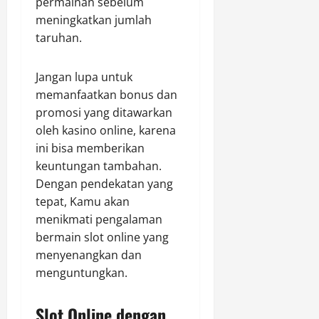
permainan sebelum
meningkatkan jumlah
taruhan.
Jangan lupa untuk
memanfaatkan bonus dan
promosi yang ditawarkan
oleh kasino online, karena
ini bisa memberikan
keuntungan tambahan.
Dengan pendekatan yang
tepat, Kamu akan
menikmati pengalaman
bermain slot online yang
menyenangkan dan
menguntungkan.
Slot Online dengan