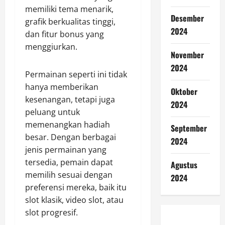
memiliki tema menarik,
Desember
grafik berkualitas tinggi,
2024
dan fitur bonus yang
menggiurkan.
November
2024
Permainan seperti ini tidak
hanya memberikan
Oktober
kesenangan, tetapi juga
2024
peluang untuk
memenangkan hadiah
September
besar. Dengan berbagai
2024
jenis permainan yang
tersedia, pemain dapat
Agustus
memilih sesuai dengan
2024
preferensi mereka, baik itu
slot klasik, video slot, atau
slot progresif.