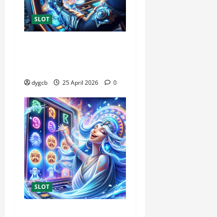
SLOT
Situs Slot88 Resmi dengan
Sistem Modern dan
Dukungan Lengkap
dygcb
25 April 2026
0
SLOT
Win88 Online sebagai