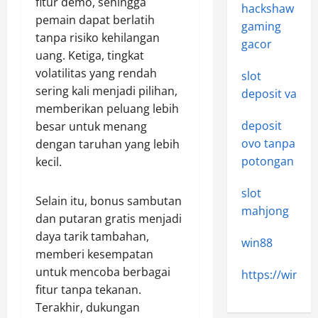
fitur demo, sehingga
hackshaw
pemain dapat berlatih
gaming
tanpa risiko kehilangan
gacor
uang. Ketiga, tingkat
volatilitas yang rendah
slot
sering kali menjadi pilihan,
deposit va
memberikan peluang lebih
deposit
besar untuk menang
ovo tanpa
dengan taruhan yang lebih
potongan
kecil.
slot
Selain itu, bonus sambutan
mahjong
dan putaran gratis menjadi
daya tarik tambahan,
win88
memberi kesempatan
untuk mencoba berbagai
https://win88
fitur tanpa tekanan.
Terakhir, dukungan